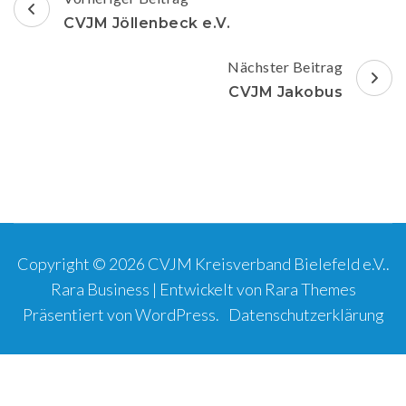
CVJM Jöllenbeck e.V.
Nächster Beitrag
CVJM Jakobus
Copyright © 2026
CVJM Kreisverband Bielefeld e.V.
.
Rara Business | Entwickelt von
Rara Themes
Präsentiert von
WordPress
.
Datenschutzerklärung