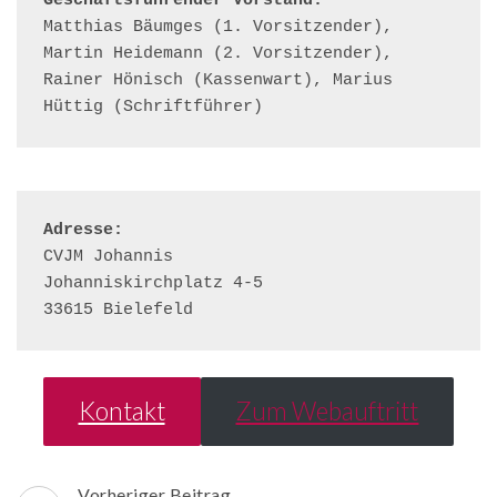
Geschäftsführender Vorstand:
Matthias Bäumges (1. Vorsitzender), 
Martin Heidemann (2. Vorsitzender), 
Rainer Hönisch (Kassenwart), Marius 
Hüttig (Schriftführer)
CVJM Johannis

Johanniskirchplatz 4-5

33615 Bielefeld
Kontakt
Zum Webauftritt
Beitragsnavigation
Vorheriger Beitrag