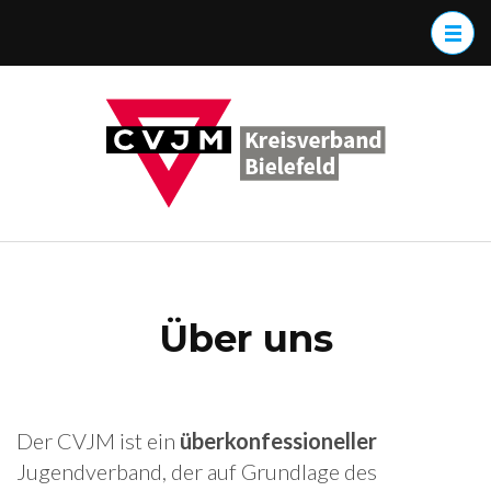
Zum
Inhalt
springen
(Enter
CVJM
Christliche
drücken)
Kreisve
Verein
Junger
Bielefeld
Menschen
Über uns
Der CVJM ist ein
überkonfessioneller
Jugendverband, der auf Grundlage des