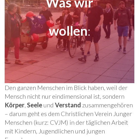
Was wir
wollen
:
Den ganzen Menschen im Blick haben, weil der
Mensch nicht nur eindimensional ist, sondern
Körper
,
Seele
und
Verstand
zusammengehören
– darum geht es dem Christlichen Verein Junger
Menschen (kurz: CVJM) in der täglichen Arbeit
mit Kindern, Jugendlichen und jungen