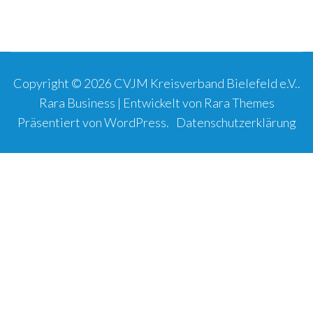
Copyright © 2026
CVJM Kreisverband Bielefeld e.V.
.
Rara Business | Entwickelt von
Rara Themes
Präsentiert von
WordPress
.
Datenschutzerklärung